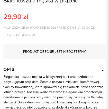
Biała koszula męska w prążek
29,90
zł
NAJNIŻSZA CENA W OKRESIE 30 DNI PRZED OBNIŻKĄ:
39,90
ZŁ
CENA REGULARNA:
ZŁ
PRODUKT OBECNIE JEST NIEDOSTĘPNY
OPIS
Elegancka koszula męska w klasycznej bieli oraz ozdobiona
połyskującym prążkiem. Została uszyta z miękkiej i komfortowej
tkaniny bawełnianej, która sprawdzi się znakomicie nawet podczas
letnich przyjęć. Koszulę warto zestawić z eleganckim granatowym
garniturem, a jej dyskretny wzór na pewno wyróżni się na tle całej
stylizacji. Do zestawu warto wybrać klasyczną bordową muszkę,
nawiązującą do niej poszetkę oraz dodatki skórzane w kolorze