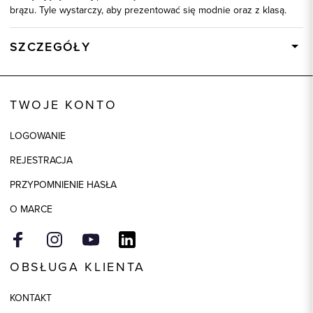
brązu. Tyle wystarczy, aby prezentować się modnie oraz z klasą.
SZCZEGÓŁY
Wysyłka
Dostępny wkrótce
Kod produktu:
92156
TWOJE KONTO
Skład tkaniny
80% Bawełna, 20% Poliester
LOGOWANIE
REJESTRACJA
PRZYPOMNIENIE HASŁA
O MARCE
OBSŁUGA KLIENTA
KONTAKT