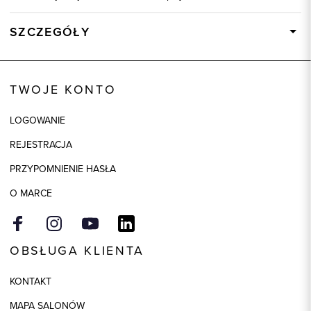
SZCZEGÓŁY
Wysyłka
Dostępny wkrótce
Kod produktu:
92569
TWOJE KONTO
Skład tkaniny
100% Bawełna
LOGOWANIE
Kolor
biały
REJESTRACJA
PRZYPOMNIENIE HASŁA
O MARCE
OBSŁUGA KLIENTA
KONTAKT
MAPA SALONÓW