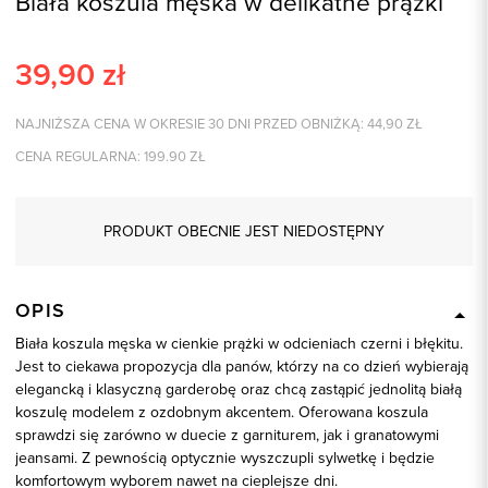
Biała koszula męska w delikatne prążki
39,90
zł
NAJNIŻSZA CENA W OKRESIE 30 DNI PRZED OBNIŻKĄ:
44,90
ZŁ
CENA REGULARNA:
199.90
ZŁ
PRODUKT OBECNIE JEST NIEDOSTĘPNY
OPIS
Biała koszula męska w cienkie prążki w odcieniach czerni i błękitu.
Jest to ciekawa propozycja dla panów, którzy na co dzień wybierają
elegancką i klasyczną garderobę oraz chcą zastąpić jednolitą białą
koszulę modelem z ozdobnym akcentem. Oferowana koszula
sprawdzi się zarówno w duecie z garniturem, jak i granatowymi
jeansami. Z pewnością optycznie wyszczupli sylwetkę i będzie
komfortowym wyborem nawet na cieplejsze dni.