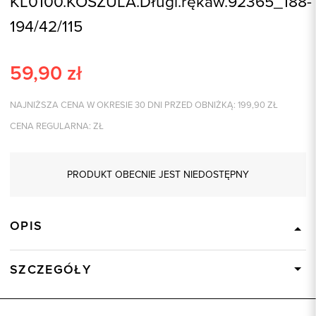
KL0100.KOSZULA.Długi.rękaw.92365_188-
194/42/115
59,90
zł
NAJNIŻSZA CENA W OKRESIE 30 DNI PRZED OBNIŻKĄ:
199,90
ZŁ
CENA REGULARNA:
ZŁ
PRODUKT OBECNIE JEST NIEDOSTĘPNY
OPIS
SZCZEGÓŁY
Wysyłka
Dostępny wkrótce
Kod produktu:
92365