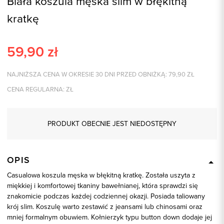
Biała koszula męska slim w błękitną
kratkę
59,90
zł
NAJNIŻSZA CENA W OKRESIE 30 DNI PRZED OBNIŻKĄ:
79,90
ZŁ
CENA REGULARNA:
ZŁ
PRODUKT OBECNIE JEST NIEDOSTĘPNY
OPIS
Casualowa koszula męska w błękitną kratkę. Została uszyta z
miękkiej i komfortowej tkaniny bawełnianej, która sprawdzi się
znakomicie podczas każdej codziennej okazji. Posiada taliowany
krój slim. Koszulę warto zestawić z jeansami lub chinosami oraz
mniej formalnym obuwiem. Kołnierzyk typu button down dodaje jej