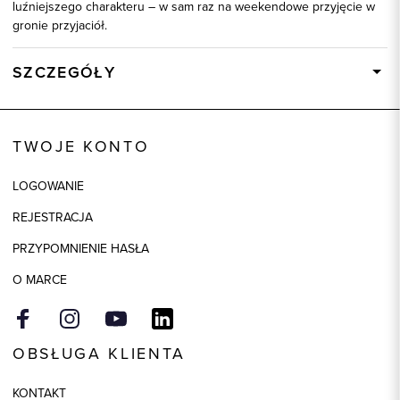
luźniejszego charakteru – w sam raz na weekendowe przyjęcie w
gronie przyjaciół.
SZCZEGÓŁY
Wysyłka
Dostępny wkrótce
Kod produktu:
92405
TWOJE KONTO
Skład tkaniny
100% Bawełna
LOGOWANIE
REJESTRACJA
PRZYPOMNIENIE HASŁA
O MARCE
OBSŁUGA KLIENTA
KONTAKT