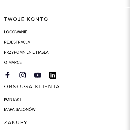
Wysyłka
Dostępny wkrótce
Kod produktu:
92934
TWOJE KONTO
Skład tkaniny
100% Bawełna
LOGOWANIE
Kolor
biały
REJESTRACJA
Model
slim
PRZYPOMNIENIE HASŁA
O MARCE
OBSŁUGA KLIENTA
KONTAKT
MAPA SALONÓW
ZAKUPY