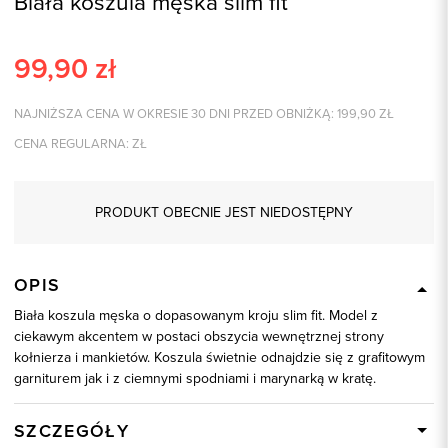
Biała koszula męska slim fit
99,90
zł
NAJNIŻSZA CENA W OKRESIE 30 DNI PRZED OBNIŻKĄ:
199,90
ZŁ
CENA REGULARNA:
ZŁ
PRODUKT OBECNIE JEST NIEDOSTĘPNY
OPIS
Biała koszula męska o dopasowanym kroju slim fit. Model z
ciekawym akcentem w postaci obszycia wewnętrznej strony
kołnierza i mankietów. Koszula świetnie odnajdzie się z grafitowym
garniturem jak i z ciemnymi spodniami i marynarką w kratę.
SZCZEGÓŁY