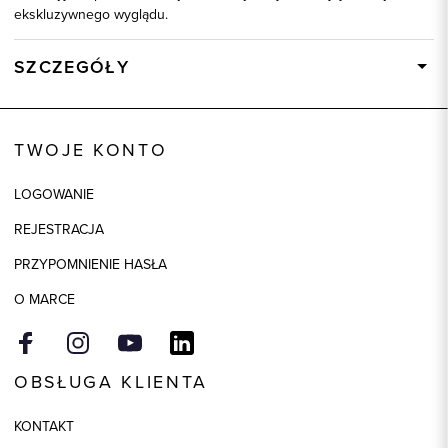
ekskluzywnego wyglądu.
SZCZEGÓŁY
Wysyłka
Dostępny wkrótce
Kod produktu:
92033
TWOJE KONTO
Skład tkaniny
60% Bawełna, 40% Wiskoza
LOGOWANIE
REJESTRACJA
PRZYPOMNIENIE HASŁA
O MARCE
OBSŁUGA KLIENTA
KONTAKT