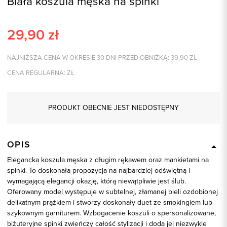
Biała koszula męska na spinki
29,90
zł
NAJNIŻSZA CENA W OKRESIE 30 DNI PRZED OBNIŻKĄ:
39,90
ZŁ
CENA REGULARNA:
ZŁ
PRODUKT OBECNIE JEST NIEDOSTĘPNY
OPIS
Elegancka koszula męska z długim rękawem oraz mankietami na
spinki. To doskonała propozycja na najbardziej odświętną i
wymagającą elegancji okazję, którą niewątpliwie jest ślub.
Oferowany model występuje w subtelnej, złamanej bieli ozdobionej
delikatnym prążkiem i stworzy doskonały duet ze smokingiem lub
szykownym garniturem. Wzbogacenie koszuli o spersonalizowane,
biżuteryjne spinki zwieńczy całość stylizacji i doda jej niezwykle