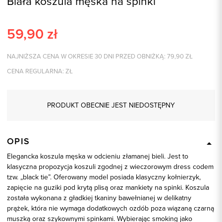
Biała koszula męska na spinki
59,90
zł
NAJNIŻSZA CENA W OKRESIE 30 DNI PRZED OBNIŻKĄ:
79,90
ZŁ
CENA REGULARNA:
ZŁ
PRODUKT OBECNIE JEST NIEDOSTĘPNY
OPIS
Elegancka koszula męska w odcieniu złamanej bieli. Jest to
klasyczna propozycja koszuli zgodnej z wieczorowym dress codem
tzw. „black tie”. Oferowany model posiada klasyczny kołnierzyk,
zapięcie na guziki pod krytą plisą oraz mankiety na spinki. Koszula
została wykonana z gładkiej tkaniny bawełnianej w delikatny
prążek, która nie wymaga dodatkowych ozdób poza wiązaną czarną
muszką oraz szykownymi spinkami. Wybierając smoking jako