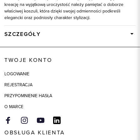
kreację na wyjątkową uroczystość należy pamiętać o doborze
właściwej koszuli, która dzięki swojej odmienności podkreśli
elegancki oraz podniosły charakter stylizacji.
SZCZEGÓŁY
Wysyłka
Dostępny wkrótce
Kod produktu:
90410
TWOJE KONTO
Skład tkaniny
100% Bawełna
LOGOWANIE
REJESTRACJA
PRZYPOMNIENIE HASŁA
O MARCE
OBSŁUGA KLIENTA