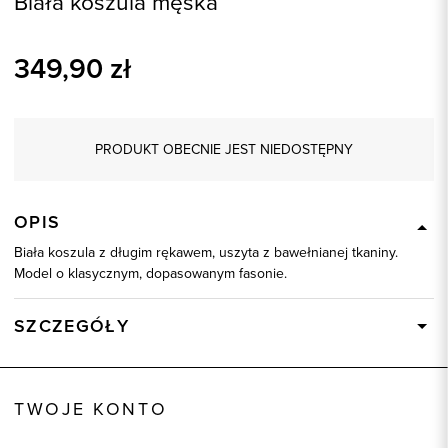
Biała koszula męska
349,90
zł
PRODUKT OBECNIE JEST NIEDOSTĘPNY
OPIS
Biała koszula z długim rękawem, uszyta z bawełnianej tkaniny.
Model o klasycznym, dopasowanym fasonie.
SZCZEGÓŁY
Wysyłka
Dostępny wkrótce
Kod produktu:
93403
TWOJE KONTO
Kolor
biały