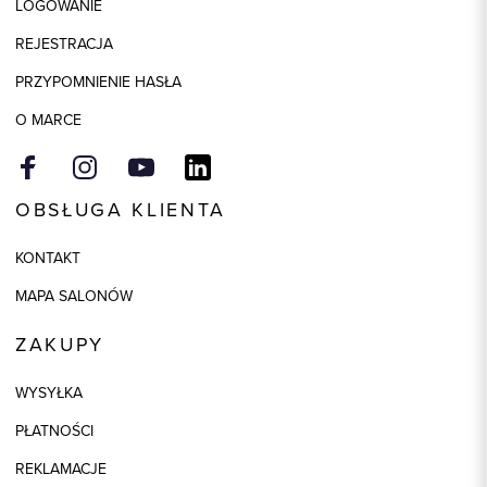
LOGOWANIE
Skład tkaniny
100% Bawełna
REJESTRACJA
Model
slim
PRZYPOMNIENIE HASŁA
O MARCE
OBSŁUGA KLIENTA
KONTAKT
MAPA SALONÓW
ZAKUPY
WYSYŁKA
PŁATNOŚCI
REKLAMACJE