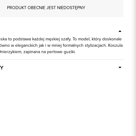
PRODUKT OBECNIE JEST NIEDOSTĘPNY
ska to podstawa każdej męskiej szafy. To model, który doskonale
ówno w eleganckich jak i w mniej formalnych stylizacjach. Koszula
nierzykiem, zapinana na perłowe guziki.
Y
Dostępny wkrótce
93280
biały
55% Bawełna, 45% Poliester
slim