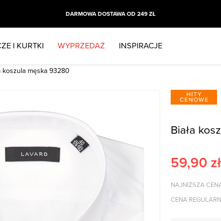
DARMOWA DOSTAWA OD 249 ZŁ
ZE I KURTKI
WYPRZEDAŻ
INSPIRACJE
a koszula męska 93280
Biała kos
59,90
zł
NAJNIŻSZA CENA
CENA REGULARN