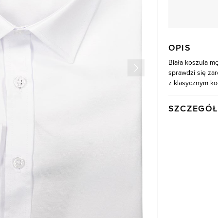
OPIS
Biała koszula mę
sprawdzi się zar
z klasycznym koł
SZCZEGÓŁ
Wysyłka
Kod produktu:
Kolor
Skład tkaniny
Model