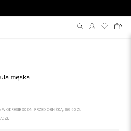
0
zula męska
 W OKRESIE 30 DNI PRZED OBNIŻKĄ:
169,90
ZŁ
A:
ZŁ