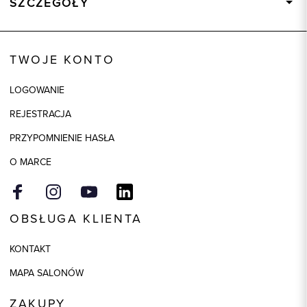
SZCZEGÓŁY
Wysyłka
Dostępny wkrótce
Kod produktu:
93221
TWOJE KONTO
Kolor
biały
LOGOWANIE
Skład tkaniny
100% Bawełna
REJESTRACJA
Model
slim
PRZYPOMNIENIE HASŁA
O MARCE
OBSŁUGA KLIENTA
KONTAKT
MAPA SALONÓW
ZAKUPY