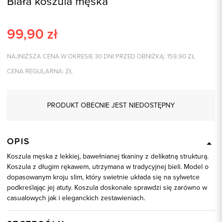
Biała koszula męska
99,90
zł
NAJNIŻSZA CENA W OKRESIE 30 DNI PRZED OBNIŻKĄ:
159,90
ZŁ
CENA REGULARNA:
ZŁ
PRODUKT OBECNIE JEST NIEDOSTĘPNY
OPIS
Koszula męska z lekkiej, bawełnianej tkaniny z delikatną strukturą.
Koszula z długim rękawem, utrzymana w tradycyjnej bieli. Model o
dopasowanym kroju slim, który swietnie układa się na sylwetce
podkreślając jej atuty. Koszula doskonale sprawdzi się zarówno w
casualowych jak i eleganckich zestawieniach.