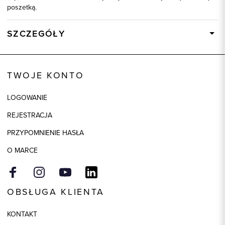
poszetką.
SZCZEGÓŁY
Wysyłka
Dostępny wkrótce
Kod produktu:
93213
TWOJE KONTO
Kolor
biały
LOGOWANIE
Skład tkaniny
100% Bawełna
REJESTRACJA
Model
slim
PRZYPOMNIENIE HASŁA
O MARCE
OBSŁUGA KLIENTA
KONTAKT