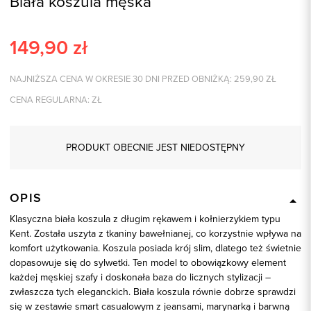
Biała koszula męska
149,90
zł
NAJNIŻSZA CENA W OKRESIE 30 DNI PRZED OBNIŻKĄ:
259,90
ZŁ
CENA REGULARNA:
ZŁ
PRODUKT OBECNIE JEST NIEDOSTĘPNY
OPIS
Klasyczna biała koszula z długim rękawem i kołnierzykiem typu
Kent. Została uszyta z tkaniny bawełnianej, co korzystnie wpływa na
komfort użytkowania. Koszula posiada krój slim, dlatego też świetnie
dopasowuje się do sylwetki. Ten model to obowiązkowy element
każdej męskiej szafy i doskonała baza do licznych stylizacji –
zwłaszcza tych eleganckich. Biała koszula równie dobrze sprawdzi
się w zestawie smart casualowym z jeansami, marynarką i barwną