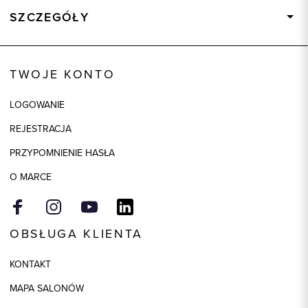
SZCZEGÓŁY
Wysyłka
Dostępny wkrótce
Kod produktu:
93115
TWOJE KONTO
Skład tkaniny
100% Bawełna
LOGOWANIE
Model
slim
REJESTRACJA
Kolor
biały
PRZYPOMNIENIE HASŁA
O MARCE
OBSŁUGA KLIENTA
KONTAKT
MAPA SALONÓW