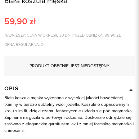
Biała koszula męska
59,90
zł
NAJNIŻSZA CENA W OKRESIE 30 DNI PRZED OBNIŻKĄ:
89,90
ZŁ
CENA REGULARNA:
ZŁ
PRODUKT OBECNIE JEST NIEDOSTĘPNY
OPIS
Biała koszula męska wykonana z wysokiej jakości bawełnianej
tkaniny w bardzo subtelny wzór jodełki. Koszula o dopasowanym
kroju slim fit, dzięki czemu fantastycznie układa się pod marynarką.
Zapinana na guziki w perłowym odcieniu. Doskonale odnajdzie się
zarówno z eleganckim garniturem jak i z mniej formalną marynarką i
chinosami.