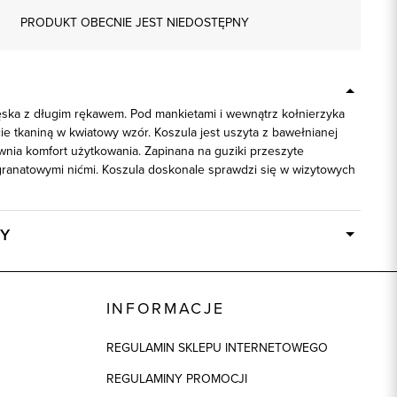
PRODUKT OBECNIE JEST NIEDOSTĘPNY
ęska z długim rękawem. Pod mankietami i wewnątrz kołnierzyka
e tkaniną w kwiatowy wzór. Koszula jest uszyta z bawełnianej
wnia komfort użytkowania. Zapinana na guziki przeszyte
granatowymi nićmi. Koszula doskonale sprawdzi się w wizytowych
Y
Dostępny wkrótce
93010
INFORMACJE
80% Bawełna, 20% Poliester
REGULAMIN SKLEPU INTERNETOWEGO
REGULAMINY PROMOCJI