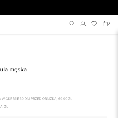
0
zula męska
 W OKRESIE 30 DNI PRZED OBNIŻKĄ:
69,90
ZŁ
A:
ZŁ