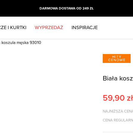
DARMOWA DOSTAWA OD 249 ZŁ
ZE I KURTKI
WYPRZEDAŻ
INSPIRACJE
a koszula męska 93010
Biała kos
59,90
zł
NAJNIŻSZA CENA
CENA REGULARN