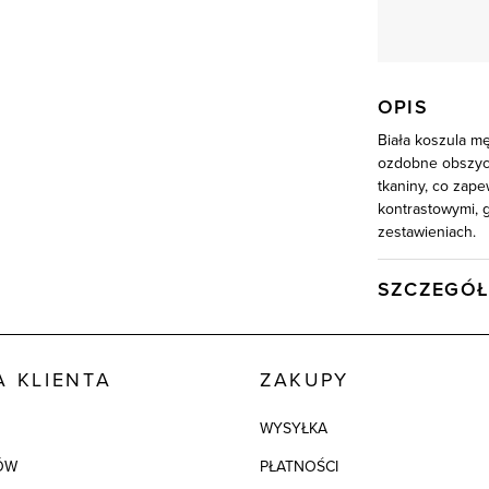
OPIS
Biała koszula m
ozdobne obszyci
tkaniny, co zape
kontrastowymi, 
zestawieniach.
SZCZEGÓŁ
Wysyłka
Kod produktu:
 KLIENTA
ZAKUPY
Skład tkaniny
WYSYŁKA
ÓW
PŁATNOŚCI