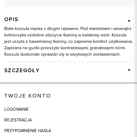
OPIS
Biała koszula męska z długim rękawem. Pod mankietami i wewnątrz
kołnierzyka ozdobne obszycie tkaniną w kwiatowy wzór. Koszula
jest uszyta z bawełnianej tkaniny, co zapewnia komfort użytkowania.
Zapinana na guziki przeszyte kontrastowymi, granatowymi nićmi.
Koszula doskonale sprawdzi się w wizytowych zestawieniach.
SZCZEGÓŁY
Wysyłka
Dostępny wkrótce
Kod produktu:
93010
TWOJE KONTO
Skład tkaniny
80% Bawełna, 20% Poliester
LOGOWANIE
REJESTRACJA
PRZYPOMNIENIE HASŁA