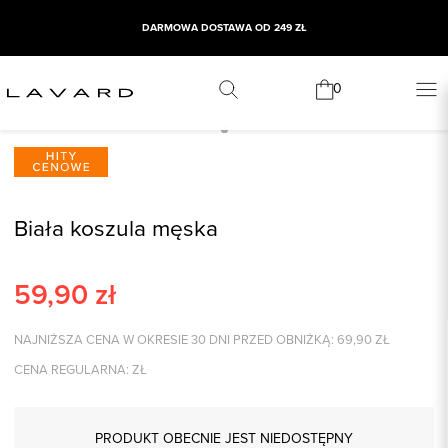
DARMOWA DOSTAWA OD 249 ZŁ
0
Biała koszula męska
59,90
zł
NAJNIŻSZA CENA W OKRESIE 30 DNI PRZED OBNIŻKĄ:
69,90
ZŁ
CENA REGULARNA:
ZŁ
PRODUKT OBECNIE JEST NIEDOSTĘPNY