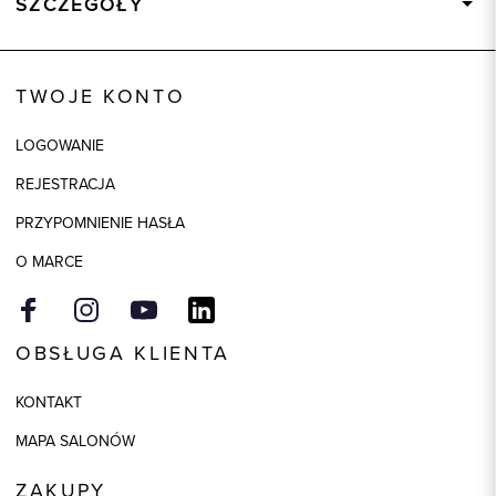
SZCZEGÓŁY
Wysyłka
Dostępny wkrótce
Kod produktu:
92804
TWOJE KONTO
Skład tkaniny
100% Bawełna
LOGOWANIE
REJESTRACJA
PRZYPOMNIENIE HASŁA
O MARCE
OBSŁUGA KLIENTA
KONTAKT
MAPA SALONÓW
ZAKUPY