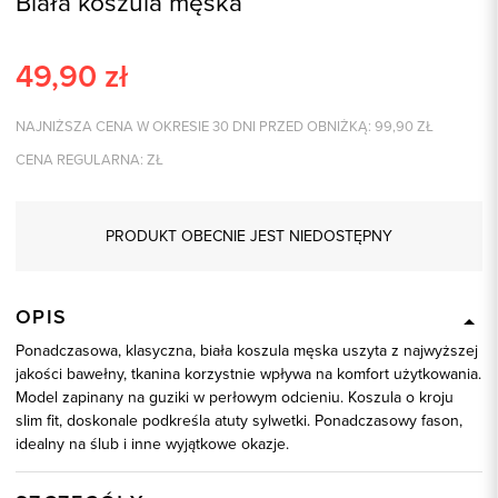
Biała koszula męska
49,90
zł
NAJNIŻSZA CENA W OKRESIE 30 DNI PRZED OBNIŻKĄ:
99,90
ZŁ
CENA REGULARNA:
ZŁ
PRODUKT OBECNIE JEST NIEDOSTĘPNY
OPIS
Ponadczasowa, klasyczna, biała koszula męska uszyta z najwyższej
jakości bawełny, tkanina korzystnie wpływa na komfort użytkowania.
Model zapinany na guziki w perłowym odcieniu. Koszula o kroju
slim fit, doskonale podkreśla atuty sylwetki. Ponadczasowy fason,
idealny na ślub i inne wyjątkowe okazje.