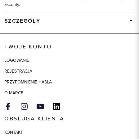
akcenty.
SZCZEGÓŁY
Wysyłka
Dostępny wkrótce
Kod produktu:
92716
TWOJE KONTO
Skład tkaniny
100% Bawełna
LOGOWANIE
REJESTRACJA
PRZYPOMNIENIE HASŁA
O MARCE
OBSŁUGA KLIENTA
KONTAKT