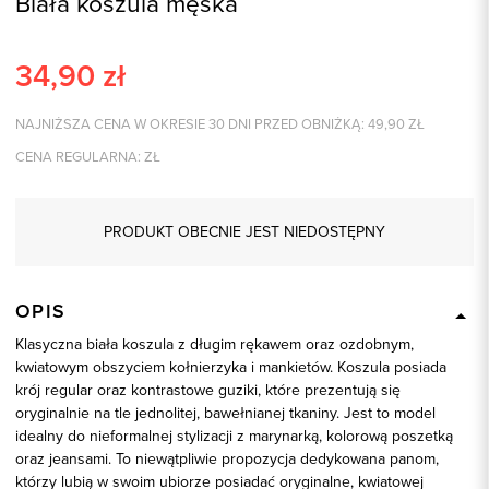
Biała koszula męska
34,90
zł
NAJNIŻSZA CENA W OKRESIE 30 DNI PRZED OBNIŻKĄ:
49,90
ZŁ
CENA REGULARNA:
ZŁ
PRODUKT OBECNIE JEST NIEDOSTĘPNY
OPIS
Klasyczna biała koszula z długim rękawem oraz ozdobnym,
kwiatowym obszyciem kołnierzyka i mankietów. Koszula posiada
krój regular oraz kontrastowe guziki, które prezentują się
oryginalnie na tle jednolitej, bawełnianej tkaniny. Jest to model
idealny do nieformalnej stylizacji z marynarką, kolorową poszetką
oraz jeansami. To niewątpliwie propozycja dedykowana panom,
którzy lubią w swoim ubiorze posiadać oryginalne, kwiatowej