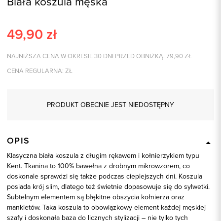
Biała koszula męska
49,90
zł
NAJNIŻSZA CENA W OKRESIE 30 DNI PRZED OBNIŻKĄ:
79,90
ZŁ
CENA REGULARNA:
ZŁ
PRODUKT OBECNIE JEST NIEDOSTĘPNY
OPIS
Klasyczna biała koszula z długim rękawem i kołnierzykiem typu
Kent. Tkanina to 100% bawełna z drobnym mikrowzorem, co
doskonale sprawdzi się także podczas cieplejszych dni. Koszula
posiada krój slim, dlatego też świetnie dopasowuje się do sylwetki.
Subtelnym elementem są błękitne obszycia kołnierza oraz
mankietów. Taka koszula to obowiązkowy element każdej męskiej
szafy i doskonała baza do licznych stylizacji – nie tylko tych