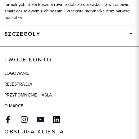
formalnych. Biała koszula równie dobrze sprawdzi się w zestawie
smart casualowym z chinosami i kraciastą marynarką oraz barwną
poszetką.
SZCZEGÓŁY
Wysyłka
Dostępny wkrótce
Kod produktu:
92602
TWOJE KONTO
Skład tkaniny
100% Bawełna
LOGOWANIE
REJESTRACJA
PRZYPOMNIENIE HASŁA
O MARCE
OBSŁUGA KLIENTA