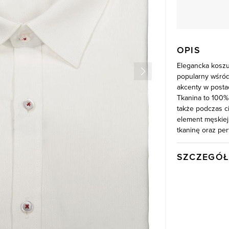
OPIS
Elegancka koszu
popularny wśród
akcenty w posta
Tkanina to 100%
także podczas ci
element męskiej
tkaninę oraz per
SZCZEGÓŁ
Wysyłka
Kod produktu:
Skład tkaniny