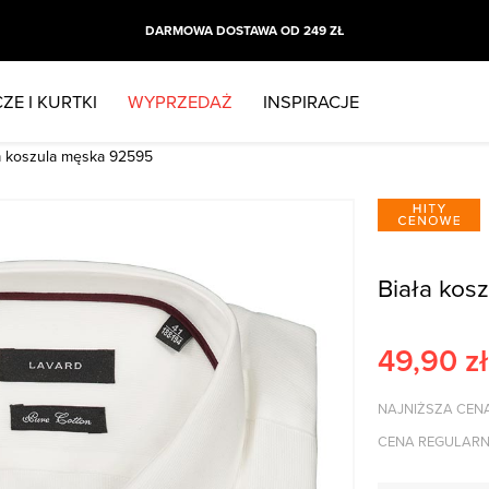
DARMOWA DOSTAWA OD 249 ZŁ
ZE I KURTKI
WYPRZEDAŻ
INSPIRACJE
a koszula męska 92595
Biała kos
49,90
zł
NAJNIŻSZA CENA
CENA REGULARN