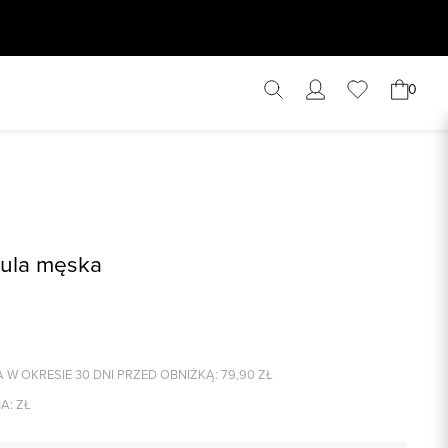
0
zula męska
 W OKRESIE 30 DNI PRZED OBNIŻKĄ:
79,90
ZŁ
A:
ZŁ