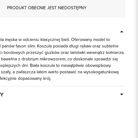
PRODUKT OBECNIE JEST NIEDOSTĘPNY
la męska w odcieniu klasycznej bieli. Oferowany model to
 panów fason slim. Koszula posiada długi rękaw oraz subtelne
ci bordowych przeszyć guzków oraz lamówki wewnątrz kołnierza.
 bawełna z drobnym mikrowzorem, co doskonale sprawdzi się
eplejszych dni. Biała koszula to niewątpliwie obowiązkowy
 szafy, a zwłaszcza latem warto postawić na wysokogatunkową
fekcyjnie dopasowany krój.
Y
Dostępny wkrótce
92595
100% Bawełna