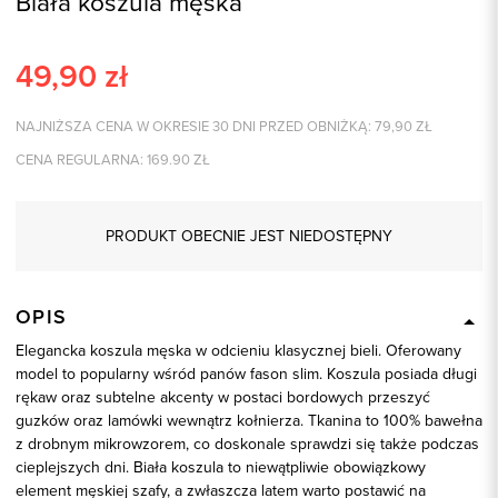
Biała koszula męska
49,90
zł
NAJNIŻSZA CENA W OKRESIE 30 DNI PRZED OBNIŻKĄ:
79,90
ZŁ
CENA REGULARNA:
169.90
ZŁ
PRODUKT OBECNIE JEST NIEDOSTĘPNY
OPIS
Elegancka koszula męska w odcieniu klasycznej bieli. Oferowany
model to popularny wśród panów fason slim. Koszula posiada długi
rękaw oraz subtelne akcenty w postaci bordowych przeszyć
guzków oraz lamówki wewnątrz kołnierza. Tkanina to 100% bawełna
z drobnym mikrowzorem, co doskonale sprawdzi się także podczas
cieplejszych dni. Biała koszula to niewątpliwie obowiązkowy
element męskiej szafy, a zwłaszcza latem warto postawić na