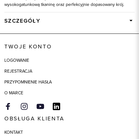
wysokogatunkową tkaninę oraz perfekcyjnie dopasowany krój.
SZCZEGÓŁY
Wysyłka
Dostępny wkrótce
Kod produktu:
92595
TWOJE KONTO
Skład tkaniny
100% Bawełna
LOGOWANIE
Kolor
biały
REJESTRACJA
PRZYPOMNIENIE HASŁA
O MARCE
OBSŁUGA KLIENTA
KONTAKT