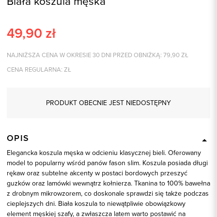
Biała koszula męska
49,90
zł
NAJNIŻSZA CENA W OKRESIE 30 DNI PRZED OBNIŻKĄ:
79,90
ZŁ
CENA REGULARNA:
ZŁ
PRODUKT OBECNIE JEST NIEDOSTĘPNY
OPIS
Elegancka koszula męska w odcieniu klasycznej bieli. Oferowany
model to popularny wśród panów fason slim. Koszula posiada długi
rękaw oraz subtelne akcenty w postaci bordowych przeszyć
guzków oraz lamówki wewnątrz kołnierza. Tkanina to 100% bawełna
z drobnym mikrowzorem, co doskonale sprawdzi się także podczas
cieplejszych dni. Biała koszula to niewątpliwie obowiązkowy
element męskiej szafy, a zwłaszcza latem warto postawić na