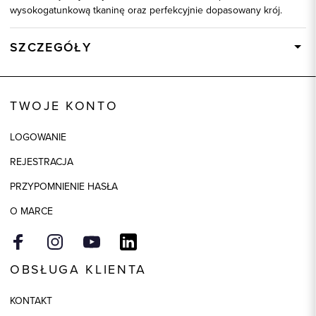
wysokogatunkową tkaninę oraz perfekcyjnie dopasowany krój.
SZCZEGÓŁY
Wysyłka
Dostępny wkrótce
Kod produktu:
92595
TWOJE KONTO
Skład tkaniny
100% Bawełna
LOGOWANIE
REJESTRACJA
PRZYPOMNIENIE HASŁA
O MARCE
OBSŁUGA KLIENTA
KONTAKT