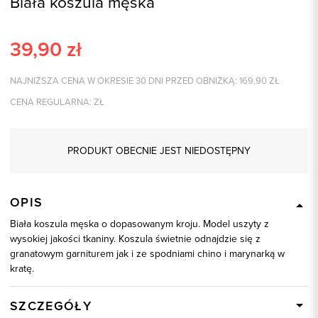
Biała koszula męska
39,90
zł
NAJNIŻSZA CENA W OKRESIE 30 DNI PRZED OBNIŻKĄ:
169,90
ZŁ
CENA REGULARNA:
ZŁ
PRODUKT OBECNIE JEST NIEDOSTĘPNY
OPIS
Biała koszula męska o dopasowanym kroju. Model uszyty z
wysokiej jakości tkaniny. Koszula świetnie odnajdzie się z
granatowym garniturem jak i ze spodniami chino i marynarką w
kratę.
SZCZEGÓŁY