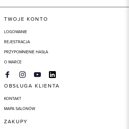
Wysyłka
Dostępny wkrótce
Kod produktu:
92282
TWOJE KONTO
Skład tkaniny
80% Bawełna, 20% Poliester
LOGOWANIE
REJESTRACJA
PRZYPOMNIENIE HASŁA
O MARCE
OBSŁUGA KLIENTA
KONTAKT
MAPA SALONÓW
ZAKUPY