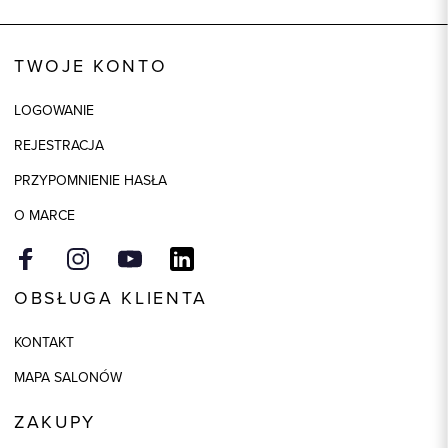
Wysyłka
Dostępny wkrótce
Kod produktu:
92282
TWOJE KONTO
Skład tkaniny
80% Bawełna, 20% Poliester
LOGOWANIE
REJESTRACJA
PRZYPOMNIENIE HASŁA
O MARCE
OBSŁUGA KLIENTA
KONTAKT
MAPA SALONÓW
ZAKUPY