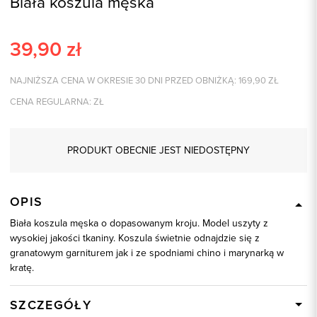
Biała koszula męska
39,90
zł
NAJNIŻSZA CENA W OKRESIE 30 DNI PRZED OBNIŻKĄ:
169,90
ZŁ
CENA REGULARNA:
ZŁ
PRODUKT OBECNIE JEST NIEDOSTĘPNY
OPIS
Biała koszula męska o dopasowanym kroju. Model uszyty z
wysokiej jakości tkaniny. Koszula świetnie odnajdzie się z
granatowym garniturem jak i ze spodniami chino i marynarką w
kratę.
SZCZEGÓŁY