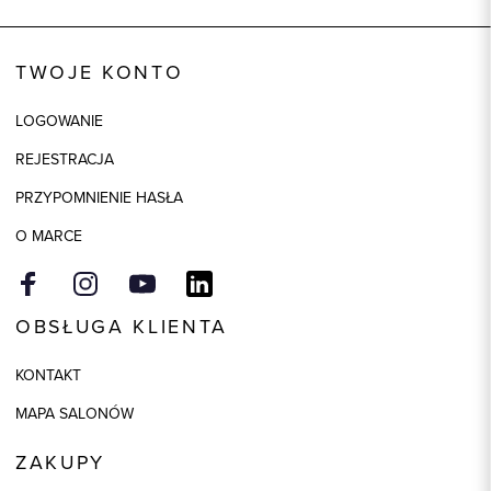
Wysyłka
Dostępny wkrótce
Kod produktu:
92282
TWOJE KONTO
Skład tkaniny
80% Bawełna, 20% Poliester
LOGOWANIE
REJESTRACJA
PRZYPOMNIENIE HASŁA
O MARCE
OBSŁUGA KLIENTA
KONTAKT
MAPA SALONÓW
ZAKUPY