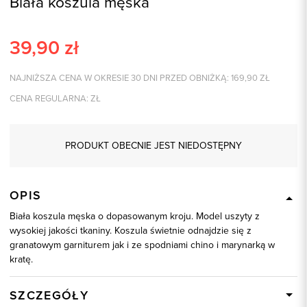
Biała koszula męska
39,90
zł
NAJNIŻSZA CENA W OKRESIE 30 DNI PRZED OBNIŻKĄ:
169,90
ZŁ
CENA REGULARNA:
ZŁ
PRODUKT OBECNIE JEST NIEDOSTĘPNY
OPIS
Biała koszula męska o dopasowanym kroju. Model uszyty z
wysokiej jakości tkaniny. Koszula świetnie odnajdzie się z
granatowym garniturem jak i ze spodniami chino i marynarką w
kratę.
SZCZEGÓŁY