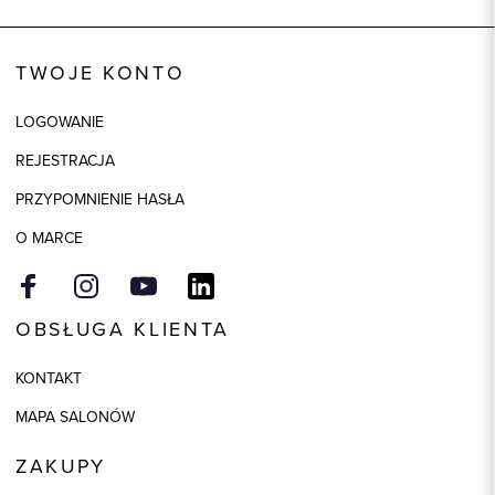
Wysyłka
Dostępny wkrótce
Kod produktu:
92282
TWOJE KONTO
Skład tkaniny
80% Bawełna, 20% Poliester
LOGOWANIE
Kolor
biały
REJESTRACJA
PRZYPOMNIENIE HASŁA
O MARCE
OBSŁUGA KLIENTA
KONTAKT
MAPA SALONÓW
ZAKUPY