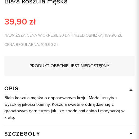
Biała koszula męska
39,90
zł
NAJNIŻSZA CENA W OKRESIE 30 DNI PRZED OBNIŻKĄ:
169,90
ZŁ
CENA REGULARNA:
169.90
ZŁ
PRODUKT OBECNIE JEST NIEDOSTĘPNY
OPIS
Biała koszula męska o dopasowanym kroju. Model uszyty z
wysokiej jakości tkaniny. Koszula świetnie odnajdzie się z
granatowym garniturem jak i ze spodniami chino i marynarką w
kratę.
SZCZEGÓŁY