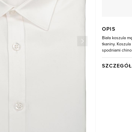
OPIS
Biała koszula m
tkaniny. Koszula
spodniami chino 
SZCZEGÓŁ
Wysyłka
Kod produktu:
Skład tkaniny