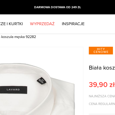
DARMOWA DOSTAWA OD 249 ZŁ
ZE I KURTKI
WYPRZEDAŻ
INSPIRACJE
a koszula męska 92282
Biała kos
39,90
zł
NAJNIŻSZA CENA
CENA REGULARN