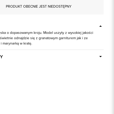
PRODUKT OBECNIE JEST NIEDOSTĘPNY
ęska o dopasowanym kroju. Model uszyty z wysokiej jakości
 świetnie odnajdzie się z granatowym garniturem jak i ze
i marynarką w kratę.
Y
Dostępny wkrótce
92282
80% Bawełna, 20% Poliester