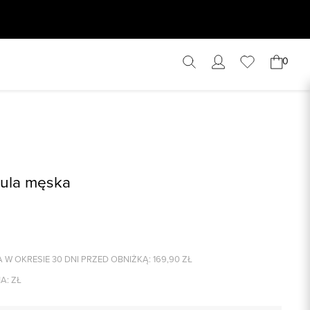
0
zula męska
 W OKRESIE 30 DNI PRZED OBNIŻKĄ:
169,90
ZŁ
A:
ZŁ