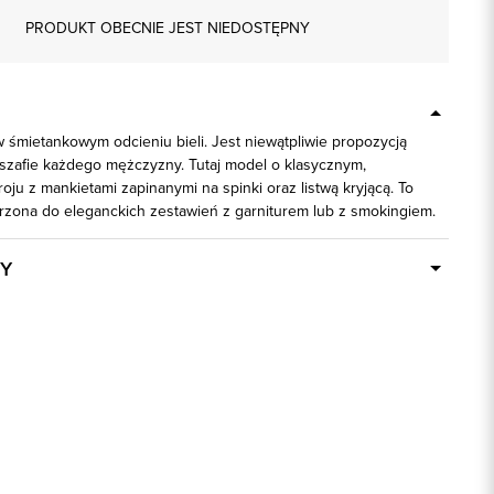
PRODUKT OBECNIE JEST NIEDOSTĘPNY
 śmietankowym odcieniu bieli. Jest niewątpliwie propozycją
zafie każdego mężczyzny. Tutaj model o klasycznym,
u z mankietami zapinanymi na spinki oraz listwą kryjącą. To
rzona do eleganckich zestawień z garniturem lub z smokingiem.
Y
Dostępny wkrótce
93024
100% Bawełna
biały