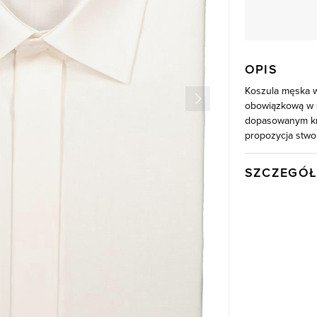
OPIS
Koszula męska w
obowiązkową w s
dopasowanym kroj
propozycja stwo
SZCZEGÓŁ
Wysyłka
Kod produktu:
Skład tkaniny
Kolor