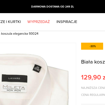
DARMOWA DOSTAWA OD 249 ZŁ
ZE I KURTKI
WYPRZEDAŻ
INSPIRACJE
a koszula elegancka 93024
Biała kos
129,90
z
NAJNIŻSZA CENA
CENA REGULARN