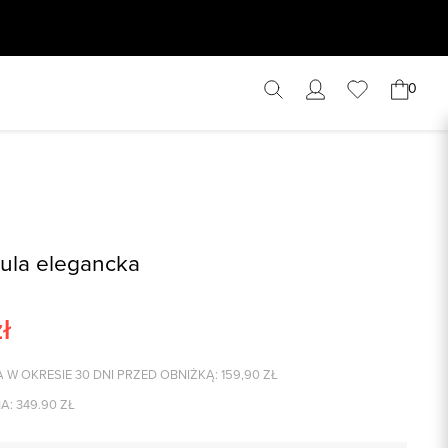
0
zula elegancka
ł
 W OKRESIE 30 DNI PRZED OBNIŻKĄ:
159,90
ZŁ
A:
349.90
ZŁ