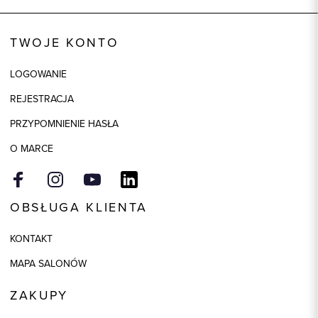
Kod produktu:
86901
TWOJE KONTO
Kolor
biały
Skład tkaniny
100% Len
LOGOWANIE
REJESTRACJA
PRZYPOMNIENIE HASŁA
O MARCE
OBSŁUGA KLIENTA
KONTAKT
MAPA SALONÓW
ZAKUPY