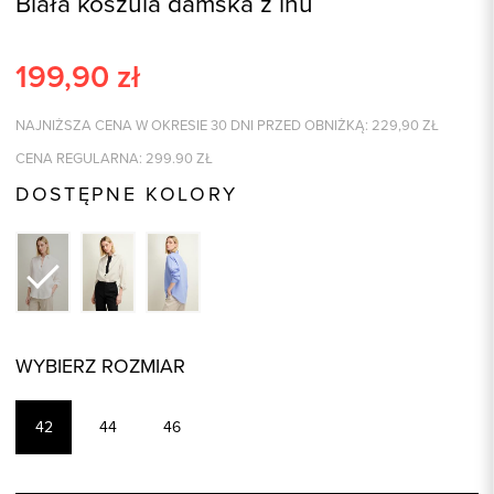
Biała koszula damska z lnu
199,90
zł
NAJNIŻSZA CENA W OKRESIE 30 DNI PRZED OBNIŻKĄ:
229,90
ZŁ
CENA REGULARNA:
299.90
ZŁ
DOSTĘPNE KOLORY
WYBIERZ ROZMIAR
42
44
46