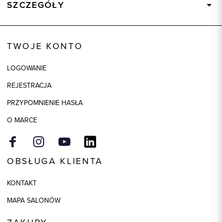
SZCZEGÓŁY
Wysyłka
Dostępny wkrótce
Kod produktu:
58056
TWOJE KONTO
Skład tkaniny
96% Bawełna, 4% Elastan
LOGOWANIE
Model
regular
REJESTRACJA
PRZYPOMNIENIE HASŁA
O MARCE
OBSŁUGA KLIENTA
KONTAKT
MAPA SALONÓW