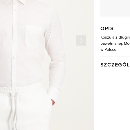
OPIS
Koszula z długim
bawełnianej. Mo
w Polsce.
SZCZEGÓŁ
Wysyłka
Kod produktu:
Kolor
Skład tkaniny
Model