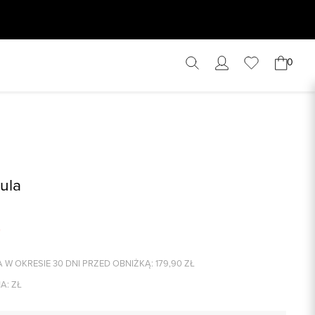
0
ula
 W OKRESIE 30 DNI PRZED OBNIŻKĄ:
179,90
ZŁ
A:
ZŁ