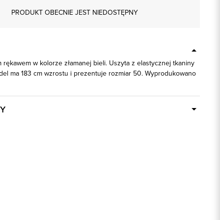
PRODUKT OBECNIE JEST NIEDOSTĘPNY
 rękawem w kolorze złamanej bieli. Uszyta z elastycznej tkaniny
del ma 183 cm wzrostu i prezentuje rozmiar 50. Wyprodukowano
Y
Dostępny wkrótce
93413
biały
74% Bawełna, 24% Poliester, 2%
Elastan
slim