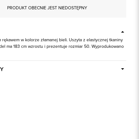
PRODUKT OBECNIE JEST NIEDOSTĘPNY
 rękawem w kolorze złamanej bieli. Uszyta z elastycznej tkaniny
del ma 183 cm wzrostu i prezentuje rozmiar 50. Wyprodukowano
Y
Dostępny wkrótce
93413
biały
74% Bawełna, 24% Poliester, 2%
Elastan
slim