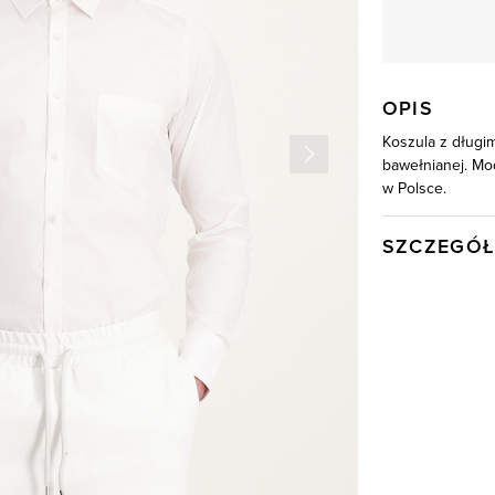
OPIS
Koszula z długim
bawełnianej. Mo
w Polsce.
SZCZEGÓŁ
Wysyłka
Kod produktu:
Kolor
Skład tkaniny
Model