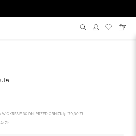
0
ula
 W OKRESIE 30 DNI PRZED OBNIŻKĄ:
179,90
ZŁ
A:
ZŁ