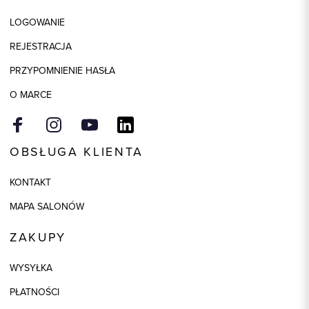
Kolor
écru
LOGOWANIE
Skład tkaniny
100% Poliester
REJESTRACJA
PRZYPOMNIENIE HASŁA
O MARCE
OBSŁUGA KLIENTA
KONTAKT
MAPA SALONÓW
ZAKUPY
WYSYŁKA
PŁATNOŚCI