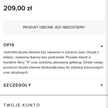
209,00
zł
PRODUKT OBECNIE JEST NIEDOSTĘPNY
OPIS
Jednolita bluzka damska bez rękawów w odcieniu bieli. Uszyta z
lekkiej i zwiewnej tkaniny bez podszewki. Posiada dekolt w
kształcie litery "V" oraz ozdobną, plisowaną aplikację. Dzięki swojej
prostocie bluzka stanowi doskonałą bazę do stylizacji biznesowych
oraz wizytowych.
SZCZEGÓŁY
Wysyłka
Dostępny wkrótce
Kod produktu:
58583
TWOJE KONTO