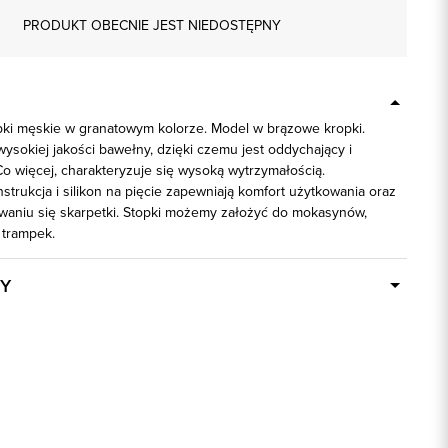
PRODUKT OBECNIE JEST NIEDOSTĘPNY
i męskie w granatowym kolorze. Model w brązowe kropki.
wysokiej jakości bawełny, dzięki czemu jest oddychający i
Co więcej, charakteryzuje się wysoką wytrzymałością.
trukcja i silikon na pięcie zapewniają komfort użytkowania oraz
waniu się skarpetki. Stopki możemy założyć do mokasynów,
trampek.
Y
Dostępny wkrótce
73993
granatowy
85% Bawełna, 12% Poliamid, 3% Elastan