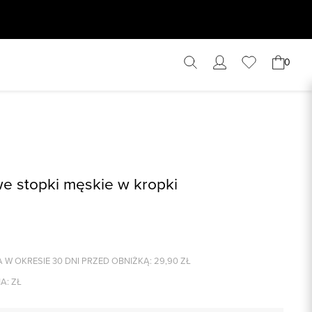
0
 stopki męskie w kropki
 W OKRESIE 30 DNI PRZED OBNIŻKĄ:
29,90
ZŁ
A:
ZŁ