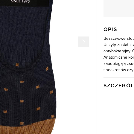
OPIS
Bezszwowe stopk
Uszyty został z 
antybakteryjny. 
Anatomiczna kons
zapobiegają zsu
sneakresów czy 
SZCZEGÓŁ
Wysyłka
Kod produktu:
Kolor
Skład tkaniny