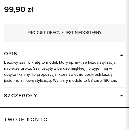
99,90
zł
PRODUKT OBECNIE JEST NIEDOSTĘPNY
OPIS
Beżowy szal w kratę to model, który sprawi, że każda stylizacja
nabierze uroku. Szal uszyty z bardzo miękkiej i przyjemnej w
dotyku tkaniny. To propozycja, która świetnie podkreśli każdą
jesienno-zimową stylizację. Wymiary modelu to 58 cm x 180 cm.
SZCZEGÓŁY
Wysyłka
Dostępny wkrótce
Kod produktu:
86176
TWOJE KONTO
Skład tkaniny
100% Poliester