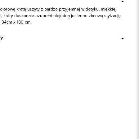
olorową kratę uszyty z bardzo przyjemnej w dotyku, miękkiej
l, który doskonale uzupełni niejedną jesienno-zimową stylzację.
o 34cm x 180 cm.
Y
Dostępny wkrótce
86174
camel
100% Poliester