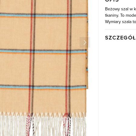
Beżowy szal w k
tkaniny. To mode
Wymiary szala t
SZCZEGÓŁ
Wysyłka
Kod produktu:
Kolor
Skład tkaniny