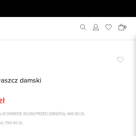
0
aszcz damski
zł
 W OKRESIE 30 DNI PRZED OBNIŻKĄ:
449,90
ZŁ
A:
799.90
ZŁ