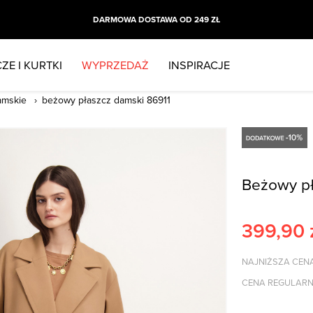
DARMOWA DOSTAWA OD 249 ZŁ
ZE I KURTKI
WYPRZEDAŻ
INSPIRACJE
amskie
beżowy płaszcz damski 86911
Beżowy pł
399,90
NAJNIŻSZA CENA
CENA REGULARN