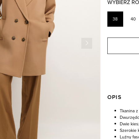
WYBIERZ R
38
40
OPIS
Tkanina z
Dwurzędo
Dwie kies
Szerokie 
Luźny fas