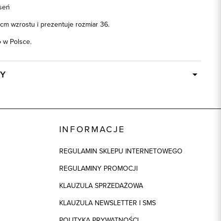
seń
cm wzrostu i prezentuje rozmiar 36.
w Polsce.
Y
W ciągu 24 godzin
86911
65% Poliester, 32% Wiskoza, 3% Elastan
INFORMACJE
ek
1: 100% Acetat
REGULAMIN SKLEPU INTERNETOWEGO
beżowy
REGULAMINY PROMOCJI
KLAUZULA SPRZEDAŻOWA
KLAUZULA NEWSLETTER I SMS
POLITYKA PRYWATNOŚCI