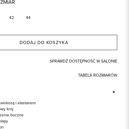
OZMIAR
42
44
DODAJ DO KOSZYKA
SPRAWDŹ DOSTĘPNOŚĆ W SALONIE
TABELA ROZMIARÓW
 wiskozą i elastanem
wy krój
zenie boczne
klapy
on