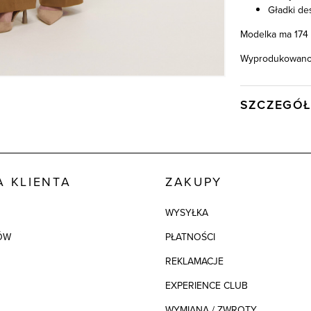
Gładki de
Modelka ma 174 
Wyprodukowano 
SZCZEGÓŁ
Wysyłka
Kod produktu:
Skład tkaniny
 KLIENTA
ZAKUPY
Składy podszew
WYSYŁKA
Kolor
ÓW
PŁATNOŚCI
REKLAMACJE
EXPERIENCE CLUB
WYMIANA / ZWROTY