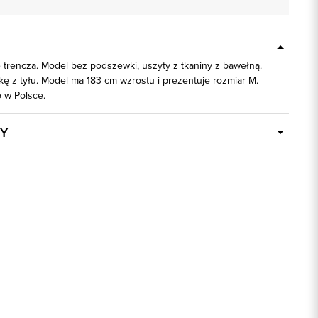
 trencza. Model bez podszewki, uszyty z tkaniny z bawełną.
ę z tyłu. Model ma 183 cm wzrostu i prezentuje rozmiar M.
w Polsce.
Y
Dostępny wkrótce
24596
54% Poliester, 46% Bawełna
ek
1: 100% Wiskoza
beżowy
regular