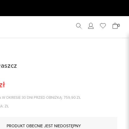
0
łaszcz
zł
 W OKRESIE 30 DNI PRZED OBNIŻKĄ:
759,90
ZŁ
A:
ZŁ
PRODUKT OBECNIE JEST NIEDOSTĘPNY