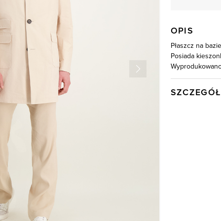
OPIS
Płaszcz na bazie
Posiada kieszonk
Wyprodukowano 
SZCZEGÓŁ
Wysyłka
Kod produktu:
Skład tkaniny
Składy podszew
Kolor
Model