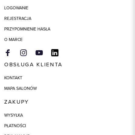
LOGOWANIE
Składy podszewek
1: 50% Poliester, 1: 50% Wiskoza
REJESTRACJA
Model
slim
PRZYPOMNIENIE HASŁA
Kolor
beżowy
O MARCE
OBSŁUGA KLIENTA
KONTAKT
MAPA SALONÓW
ZAKUPY
WYSYŁKA
PŁATNOŚCI