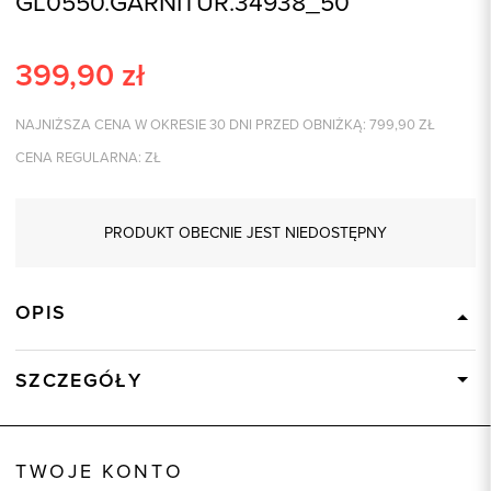
GL0550.GARNITUR.34938_50
399,90
zł
NAJNIŻSZA CENA W OKRESIE 30 DNI PRZED OBNIŻKĄ:
799,90
ZŁ
CENA REGULARNA:
ZŁ
PRODUKT OBECNIE JEST NIEDOSTĘPNY
OPIS
SZCZEGÓŁY
Wysyłka
Dostępny wkrótce
Kod produktu:
34938
TWOJE KONTO
Skład tkaniny
100% Wełna