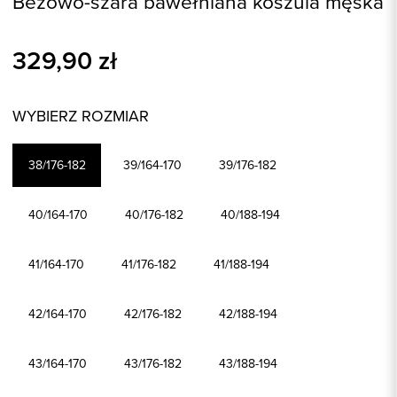
Beżowo-szara bawełniana koszula męska
329,90
zł
WYBIERZ ROZMIAR
38/176-182
39/164-170
39/176-182
40/164-170
40/176-182
40/188-194
41/164-170
41/176-182
41/188-194
42/164-170
42/176-182
42/188-194
43/164-170
43/176-182
43/188-194