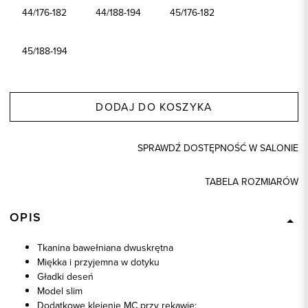
44/176-182
44/188-194
45/176-182
45/188-194
DODAJ DO KOSZYKA
SPRAWDŹ DOSTĘPNOŚĆ W SALONIE
TABELA ROZMIARÓW
OPIS
Tkanina bawełniana dwuskrętna
Miękka i przyjemna w dotyku
Gładki deseń
Model slim
Dodatkowe klejenie MC przy rękawie: