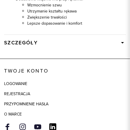
Wzmocnienie szwu
Utrzymanie kształtu rękawa
Zwiększenie trwałości
Lepsze dopasowanie i komfort
SZCZEGÓŁY
Wysyłka
W ciągu 24 godzin
Kod produktu:
93680
TWOJE KONTO
Kolor
taupe
Skład tkaniny
100% Bawełna
LOGOWANIE
Model
slim
REJESTRACJA
PRZYPOMNIENIE HASŁA
O MARCE