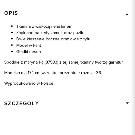
OPIS
Tkanina z wiskozą i elastanem
Zapinane na kryty zamek oraz guzik
Dwie kieszenie boczne oraz dwie z tyłu
Model w kant
Gładki deseń
Spodnie z marynarką (87593) z tej samej tkaniny tworzą garnitur.
Modelka ma 174 cm wzrostu i prezentuje rozmiar 36.
Wyprodukowano w Polsce.
SZCZEGÓŁY
Wysyłka
W ciągu 24 godzin
Kod produktu:
87594
Kolor
beżowy