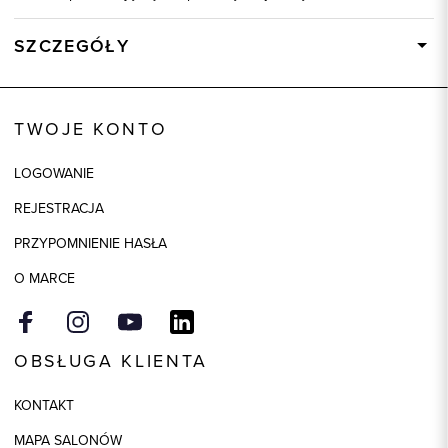
SZCZEGÓŁY
Wysyłka
Dostępny wkrótce
Kod produktu:
60163
TWOJE KONTO
Skład tkaniny
97% Bawełna, 3% Elastan
LOGOWANIE
Model
slim
REJESTRACJA
Kolor
beżowy
PRZYPOMNIENIE HASŁA
O MARCE
OBSŁUGA KLIENTA
KONTAKT
MAPA SALONÓW