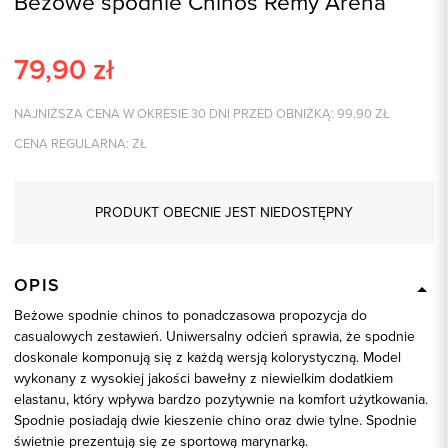
Beżowe spodnie Chinos Remy Arena
79,90
zł
NAJNIŻSZA CENA W OKRESIE 30 DNI PRZED OBNIŻKĄ:
99,90
ZŁ
CENA REGULARNA:
ZŁ
PRODUKT OBECNIE JEST NIEDOSTĘPNY
OPIS
Beżowe spodnie chinos to ponadczasowa propozycja do
casualowych zestawień. Uniwersalny odcień sprawia, że spodnie
doskonale komponują się z każdą wersją kolorystyczną. Model
wykonany z wysokiej jakości bawełny z niewielkim dodatkiem
elastanu, który wpływa bardzo pozytywnie na komfort użytkowania.
Spodnie posiadają dwie kieszenie chino oraz dwie tylne. Spodnie
świetnie prezentują się ze sportową marynarką.