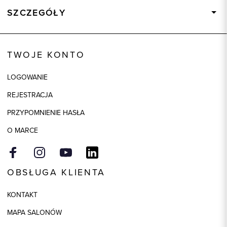
SZCZEGÓŁY
Wysyłka
Dostępny wkrótce
Kod produktu:
73884
TWOJE KONTO
Skład tkaniny
100% Bawełna
LOGOWANIE
Kolor
beżowy
REJESTRACJA
Model
slim
PRZYPOMNIENIE HASŁA
O MARCE
OBSŁUGA KLIENTA
KONTAKT
MAPA SALONÓW