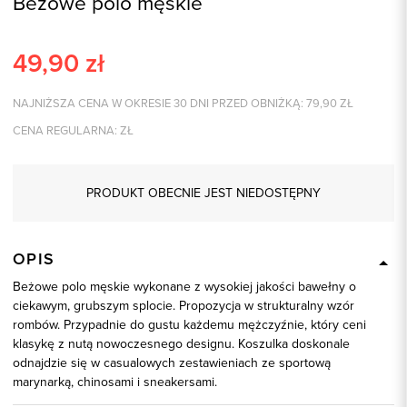
Beżowe polo męskie
49,90
zł
NAJNIŻSZA CENA W OKRESIE 30 DNI PRZED OBNIŻKĄ:
79,90
ZŁ
CENA REGULARNA:
ZŁ
PRODUKT OBECNIE JEST NIEDOSTĘPNY
OPIS
Beżowe polo męskie wykonane z wysokiej jakości bawełny o
ciekawym, grubszym splocie. Propozycja w strukturalny wzór
rombów. Przypadnie do gustu każdemu mężczyźnie, który ceni
klasykę z nutą nowoczesnego designu. Koszulka doskonale
odnajdzie się w casualowych zestawieniach ze sportową
marynarką, chinosami i sneakersami.