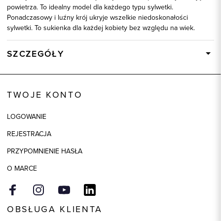
powietrza. To idealny model dla każdego typu sylwetki.
Ponadczasowy i luźny krój ukryje wszelkie niedoskonałości
sylwetki. To sukienka dla każdej kobiety bez względu na wiek.
SZCZEGÓŁY
Wysyłka
Dostępny wkrótce
Kod produktu:
85165
TWOJE KONTO
Kolor
beżowy
LOGOWANIE
Skład tkaniny
90% Wiskoza, 10% Poliester
REJESTRACJA
Model
regular
PRZYPOMNIENIE HASŁA
O MARCE
OBSŁUGA KLIENTA