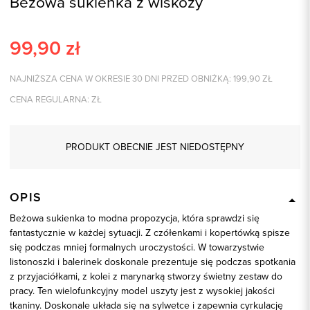
Beżowa sukienka z wiskozy
99,90
zł
NAJNIŻSZA CENA W OKRESIE 30 DNI PRZED OBNIŻKĄ:
199,90
ZŁ
CENA REGULARNA:
ZŁ
PRODUKT OBECNIE JEST NIEDOSTĘPNY
OPIS
Beżowa sukienka to modna propozycja, która sprawdzi się
fantastycznie w każdej sytuacji. Z czółenkami i kopertówką spisze
się podczas mniej formalnych uroczystości. W towarzystwie
listonoszki i balerinek doskonale prezentuje się podczas spotkania
z przyjaciółkami, z kolei z marynarką stworzy świetny zestaw do
pracy. Ten wielofunkcyjny model uszyty jest z wysokiej jakości
tkaniny. Doskonale układa się na sylwetce i zapewnia cyrkulację