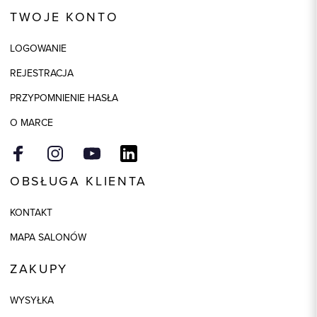
Kod produktu:
86741
TWOJE KONTO
Kolor
kamienny
LOGOWANIE
Skład tkaniny
98% Bawełna, 2% Elastan
REJESTRACJA
PRZYPOMNIENIE HASŁA
O MARCE
OBSŁUGA KLIENTA
KONTAKT
MAPA SALONÓW
ZAKUPY
WYSYŁKA