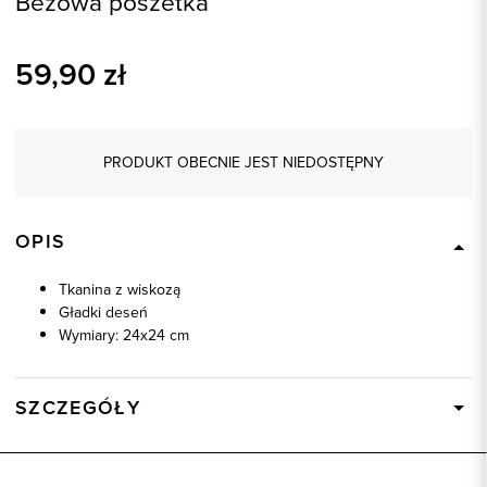
Beżowa poszetka
59,90
zł
PRODUKT OBECNIE JEST NIEDOSTĘPNY
OPIS
Tkanina z wiskozą
Gładki deseń
Wymiary: 24x24 cm
SZCZEGÓŁY
Wysyłka
W ciągu 24 godzin
Kod produktu:
57674