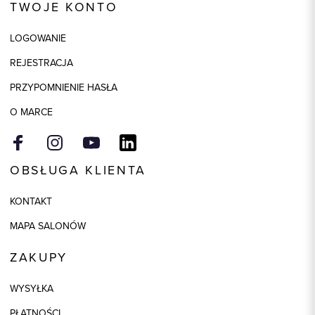
TWOJE KONTO
Kolor
beżowy
LOGOWANIE
Skład tkaniny
64% Wiskoza, 33% Poliester, 3%
Elastan
REJESTRACJA
PRZYPOMNIENIE HASŁA
O MARCE
OBSŁUGA KLIENTA
KONTAKT
MAPA SALONÓW
ZAKUPY
WYSYŁKA
PŁATNOŚCI