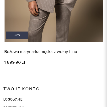
Beżowa marynarka męska z wełny i lnu
B
1 699,90 zł
7
TWOJE KONTO
LOGOWANIE