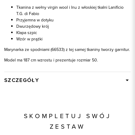
Tkanina z wełny virgin wool i lnu z włoskiej tkalni Lanificio
T.G. di Fabio
Przyjemna w dotyku
Dwurzędowy krój
Klapa szpic
Wzór w prążki
Marynarka ze spodniami (66533) z tej samej tkaniny tworzy garnitur.
Model ma 187 cm wzrostu i prezentuje rozmiar 50.
SZCZEGÓŁY
Wysyłka
W ciągu 24 godzin
Kod produktu:
46533
Kolor
beżowy
SKOMPLETUJ SWÓJ
Skład tkaniny
91% Wełna - Virgin Wool, 9% Len
ZESTAW
Składy podszewek
1: 100% Acetat, 2: 100% Acetat