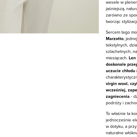
wesele w plenerz
jaśniejszą, natu
zarówno ze spodn
tworząc stylizacj
Sercem tego mod
Marzotto
, jedne
tekstylnych, dzi
szlachetnych, na
miesiącach.
Len 
doskonale przep
uczucie chłodu
charakterystyczn
virgin wool, cz
wcześniej, zape
zagniecenia
- d
podróży i zacho
To właśnie ta ko
jednocześnie ele
w dotyku, a przy
naturalne włókna