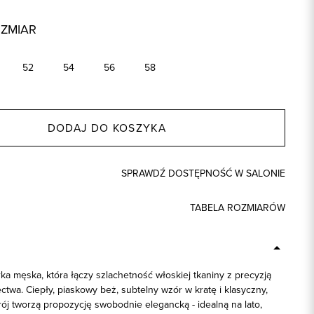
OZMIAR
52
54
56
58
DODAJ DO KOSZYKA
SPRAWDŹ DOSTĘPNOŚĆ W SALONIE
TABELA ROZMIARÓW
a męska, która łączy szlachetność włoskiej tkaniny z precyzją
ctwa. Ciepły, piaskowy beż, subtelny wzór w kratę i klasyczny,
ój tworzą propozycję swobodnie elegancką - idealną na lato,