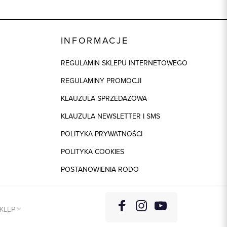
46526
57% Len, 43% Wełna - Virgin Wool
INFORMACJE
ek
1: 100% Acetat, 2: 94% Poliester, 2: 6%
REGULAMIN SKLEPU INTERNETOWEGO
Elastan
REGULAMINY PROMOCJI
beżowy
KLAUZULA SPRZEDAŻOWA
KLAUZULA NEWSLETTER I SMS
POLITYKA PRYWATNOŚCI
POLITYKA COOKIES
POSTANOWIENIA RODO
KLEP
®