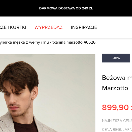
DARMOWA DOSTAWA OD 249 ZŁ
ZE I KURTKI
WYPRZEDAŻ
INSPIRACJE
narka męska z wełny i lnu - tkanina marzotto 46526
Beżowa ma
Marzotto
899,90
NAJNIŻSZA CENA
CENA REGULARN