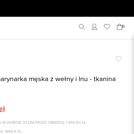
0
rynarka męska z wełny i lnu - tkanina
zł
 W OKRESIE 30 DNI PRZED OBNIŻKĄ:
1 499,90
ZŁ
A:
1499.9
ZŁ