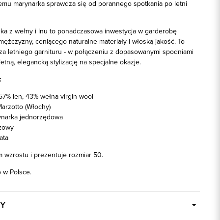
czemu marynarka sprawdza się od porannego spotkania po letni
a z wełny i lnu to ponadczasowa inwestycja w garderobę
żczyzny, ceniącego naturalne materiały i włoską jakość. To
aza letniego garnituru - w połączeniu z dopasowanymi spodniami
tną, elegancką stylizację na specjalne okazje.
:
7% len, 43% wełna virgin wool
arzotto (Włochy)
narka jednorzędowa
żowy
ata
 wzrostu i prezentuje rozmiar 50.
w Polsce.
Y
W ciągu 24 godzin