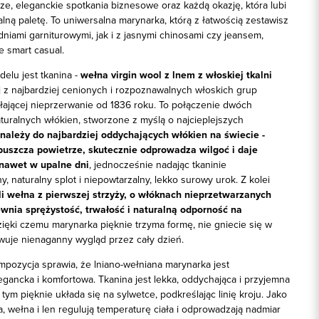
e, eleganckie spotkania biznesowe oraz każdą okazję, która lubi
ralną paletę. To uniwersalna marynarka, którą z łatwością zestawisz
iami garniturowymi, jak i z jasnymi chinosami czy jeansem,
e smart casual.
elu jest tkanina -
wełna virgin wool z lnem z włoskiej tkalni
j z najbardziej cenionych i rozpoznawalnych włoskich grup
ałającej nieprzerwanie od 1836 roku. To połączenie dwóch
turalnych włókien, stworzone z myślą o najcieplejszych
należy do najbardziej oddychających włókien na świecie -
uszcza powietrze, skutecznie odprowadza wilgoć i daje
 nawet w upalne dni
, jednocześnie nadając tkaninie
y, naturalny splot i niepowtarzalny, lekko surowy urok. Z kolei
yli wełna z pierwszej strzyży, o włóknach nieprzetwarzanych
wnia sprężystość, trwałość i naturalną odporność na
zięki czemu marynarka pięknie trzyma formę, nie gniecie się w
wuje nienaganny wygląd przez cały dzień.
mpozycja sprawia, że lniano-wełniana marynarka jest
gancka i komfortowa. Tkanina jest lekka, oddychająca i przyjemna
 tym pięknie układa się na sylwetce, podkreślając linię kroju. Jako
, wełna i len regulują temperaturę ciała i odprowadzają nadmiar