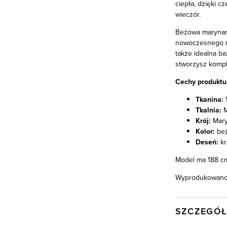
ciepła, dzięki 
wieczór.
Beżowa marynark
nowoczesnego mę
także idealna b
stworzysz komple
Cechy produktu
Tkanina:
5
Tkalnia:
M
Krój:
Mary
Kolor:
be
Deseń:
kr
Model ma 188 cm
Wyprodukowano 
SZCZEGÓŁ
Wysyłka