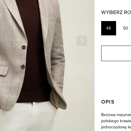
WYBIERZ R
48
50
OPIS
Beżowa marynark
polskiego krawie
jednorzędowy kr