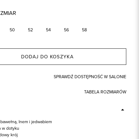
OZMIAR
50
52
54
56
58
DODAJ DO KOSZYKA
SPRAWDŹ DOSTĘPNOŚĆ W SALONIE
TABELA ROZMIARÓW
 bawełną, lnem i jedwabiem
 w dotyku
dowy krój