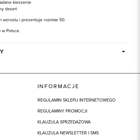
adane kieszenie
lny deseń
 wzrostu i prezentuje rozmiar 50.
w Polsce.
Y
W ciągu 24 godzin
46530
37% Bawełna, 30% Len, 14% Poliester,
INFORMACJE
12% Jedwab, 6% Wiskoza, 1% Elastan
REGULAMIN SKLEPU INTERNETOWEGO
ek
1: 100% Acetat, 2: 94% Poliester, 2: 6%
Elastan
REGULAMINY PROMOCJI
beżowy
KLAUZULA SPRZEDAŻOWA
KLAUZULA NEWSLETTER I SMS