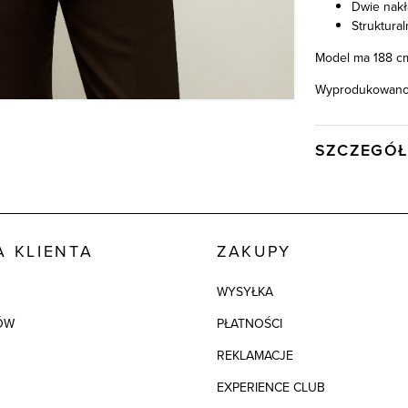
Dwie nakł
Struktura
Model ma 188 cm
Wyprodukowano 
SZCZEGÓŁ
Wysyłka
Kod produktu:
Skład tkaniny
 KLIENTA
ZAKUPY
WYSYŁKA
Składy podszew
ÓW
PŁATNOŚCI
Kolor
REKLAMACJE
EXPERIENCE CLUB