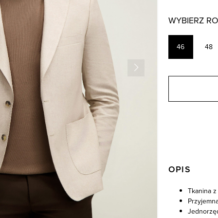
WYBIERZ R
46
48
OPIS
Tkanina z
Przyjemna
Jednorzę