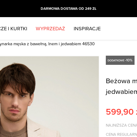
DARMOWA DOSTAWA OD 249 ZŁ
ZE I KURTKI
WYPRZEDAŻ
INSPIRACJE
narka męska z bawełną, lnem i jedwabiem 46530
Beżowa ma
jedwabie
599,90
NAJNIŻSZA CENA
CENA REGULARN