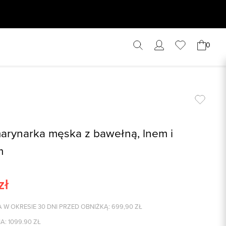
0
rynarka męska z bawełną, lnem i
m
zł
 W OKRESIE 30 DNI PRZED OBNIŻKĄ:
699,90
ZŁ
A:
1099.90
ZŁ