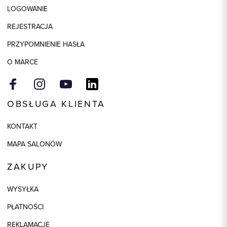
LOGOWANIE
Składy podszewek
1: 50% Bawełna, 1: 50% Poliester
REJESTRACJA
Model
regular
PRZYPOMNIENIE HASŁA
Kolor
beżowy
O MARCE
OBSŁUGA KLIENTA
KONTAKT
MAPA SALONÓW
ZAKUPY
WYSYŁKA
PŁATNOŚCI
REKLAMACJE