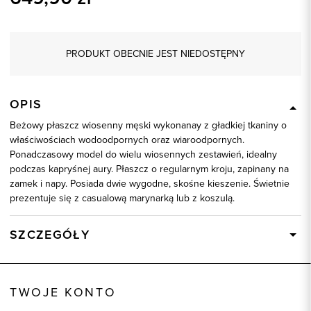
PRODUKT OBECNIE JEST NIEDOSTĘPNY
OPIS
Beżowy płaszcz wiosenny męski wykonanay z gładkiej tkaniny o
właściwościach wodoodpornych oraz wiaroodpornych.
Ponadczasowy model do wielu wiosennych zestawień, idealny
podczas kapryśnej aury. Płaszcz o regularnym kroju, zapinany na
zamek i napy. Posiada dwie wygodne, skośne kieszenie. Świetnie
prezentuje się z casualową marynarką lub z koszulą.
SZCZEGÓŁY
Wysyłka
Dostępny wkrótce
Kod produktu:
24529
TWOJE KONTO
Skład tkaniny
100% Poliester