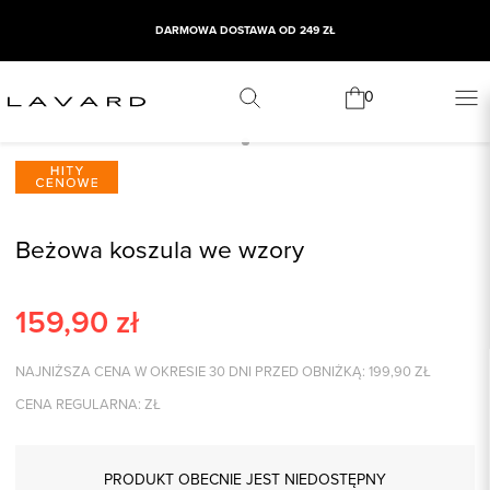
DARMOWA DOSTAWA OD 249 ZŁ
0
Beżowa koszula we wzory
159,90
zł
NAJNIŻSZA CENA W OKRESIE 30 DNI PRZED OBNIŻKĄ:
199,90
ZŁ
CENA REGULARNA:
ZŁ
PRODUKT OBECNIE JEST NIEDOSTĘPNY