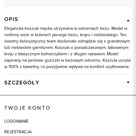
OPIS
Elegancka koszula męska utrzymana w odcieniach beżu. Model w
roślinny wzór w kolorach jasnego beżu, brązu i niebieskiego. Ten
świetny kolorystyczny team doskonale odnajdzie się z granatowym
lub niebieskim garniturem. Koszula o ponadczasowym, taliowanym
kroju z klasycznym kołnierzykiem i z długim rękawem. Model
zapinany na perłowe guziczki w beżowym odcieniu. Koszula uszyta
w 100% z bawełny, co pozytywnie wpływa na komfort użytkowania.
SZCZEGÓŁY
Wysyłka
Dostępny wkrótce
Kod produktu:
93258
TWOJE KONTO
Kolor
beżowy
LOGOWANIE
Skład tkaniny
100% Bawełna
REJESTRACJA
Model
slim