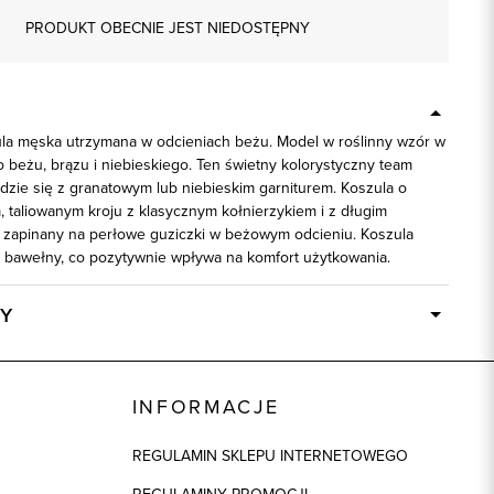
PRODUKT OBECNIE JEST NIEDOSTĘPNY
la męska utrzymana w odcieniach beżu. Model w roślinny wzór w
 beżu, brązu i niebieskiego. Ten świetny kolorystyczny team
dzie się z granatowym lub niebieskim garniturem. Koszula o
taliowanym kroju z klasycznym kołnierzykiem i z długim
zapinany na perłowe guziczki w beżowym odcieniu. Koszula
 bawełny, co pozytywnie wpływa na komfort użytkowania.
Y
Dostępny wkrótce
93258
INFORMACJE
beżowy
REGULAMIN SKLEPU INTERNETOWEGO
100% Bawełna