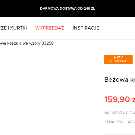
DARMOWA DOSTAWA OD 249 ZŁ
ZE I KURTKI
WYPRZEDAŻ
INSPIRACJE
owa koszula we wzory 93258
Beżowa k
159,90
z
NAJNIŻSZA CENA
CENA REGULARN