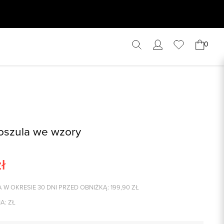
0
oszula we wzory
ł
 W OKRESIE 30 DNI PRZED OBNIŻKĄ:
199,90
ZŁ
A:
ZŁ