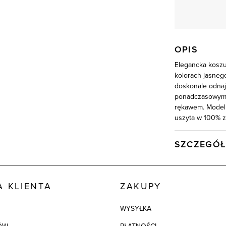
OPIS
Elegancka koszu
kolorach jasnego
doskonale odnaj
ponadczasowym, 
rękawem. Model 
uszyta w 100% z
SZCZEGÓŁ
Wysyłka
Kod produktu:
 KLIENTA
ZAKUPY
Kolor
WYSYŁKA
Skład tkaniny